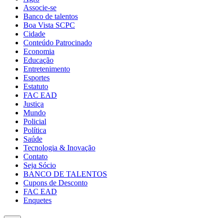
Associe-se
Banco de talentos
Boa Vista SCPC
Cidade
Conteúdo Patrocinado
Economia
Educação
Entretenimento
Esportes
Estatuto
FAC EAD
Justiça
Mundo
Policial
Política
Saúde
Tecnologia & Inovação
Contato
Seja Sócio
BANCO DE TALENTOS
Cupons de Desconto
FAC EAD
Enquetes