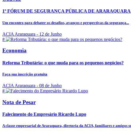
1º FÓRUM DE SEGURANÇA PÚBLICA DE ARARAQUARA
Um encontro para debater os desafios, avanços e perspectivas da segurança...
ACIA Araraquara
- 12 de Junho
#
Economia
Reforma Tributária: o que muda para os pequenos negócios?
Faça sua inscrição gratuita
ACIA Araraquara
- 08 de Junho
#
Nota de Pesar
Falecimento do Empresário Ricardo Lupo
A classe empresarial de Araraquara, diretoria da ACIA, familiares e amigos se.