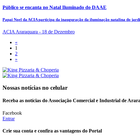
Público se encanta no Natal Iluminado do DAAE
Papai Noel da ACIA participa da inauguração da iluminação natalina do jardi
ACIA Araraquara
- 18 de Dezembro
«
1
2
»
Nossas notícias
no celular
Receba as notícias do Associação Comercial e Industrial de Arar
Facebook
Entrar
Crie sua conta e confira as vantagens do Portal