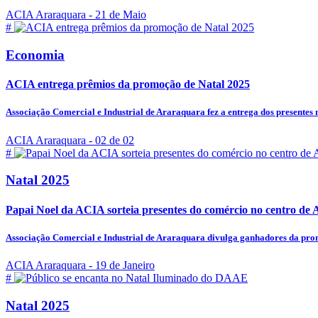
ACIA Araraquara
- 21 de Maio
#
Economia
ACIA entrega prêmios da promoção de Natal 2025
Associação Comercial e Industrial de Araraquara fez a entrega dos presentes n
ACIA Araraquara
- 02 de 02
#
Natal 2025
Papai Noel da ACIA sorteia presentes do comércio no centro de
Associação Comercial e Industrial de Araraquara divulga ganhadores da pro
ACIA Araraquara
- 19 de Janeiro
#
Natal 2025