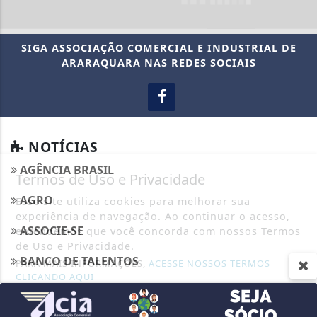
SIGA
ASSOCIAÇÃO COMERCIAL E INDUSTRIAL DE
ARARAQUARA
NAS REDES SOCIAIS
NOTÍCIAS
AGÊNCIA BRASIL
Termos de Uso e Privacidade
AGRO
Esse site utiliza cookies para melhorar sua
experiência de navegação. Ao continuar o acesso,
ASSOCIE-SE
entendemos que você concorda com nossos Termos
de Uso e Privacidade.
BANCO DE TALENTOS
PARA MAIS INFORMAÇÕES,
ACESSE NOSSOS TERMOS
CLICANDO AQUI
BOA VISTA SCPC
PROSSEGUIR