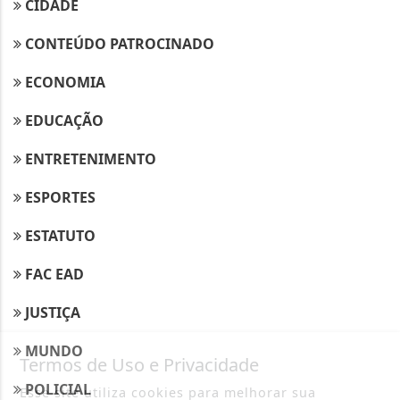
CIDADE
CONTEÚDO PATROCINADO
ECONOMIA
EDUCAÇÃO
ENTRETENIMENTO
ESPORTES
ESTATUTO
FAC EAD
JUSTIÇA
MUNDO
Termos de Uso e Privacidade
POLICIAL
Esse site utiliza cookies para melhorar sua