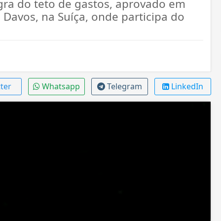
egra do teto de gastos, aprovado em
 Davos, na Suíça, onde participa do
ter
Whatsapp
Telegram
LinkedIn