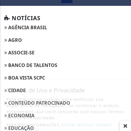
NOTÍCIAS
AGÊNCIA BRASIL
AGRO
ASSOCIE-SE
BANCO DE TALENTOS
BOA VISTA SCPC
Termos de Uso e Privacidade
CIDADE
Esse site utiliza cookies para melhorar sua
CONTEÚDO PATROCINADO
experiência de navegação. Ao continuar o acesso,
entendemos que você concorda com nossos Termos
ECONOMIA
de Uso e Privacidade.
PARA MAIS INFORMAÇÕES,
ACESSE NOSSOS TERMOS
EDUCAÇÃO
CLICANDO AQUI