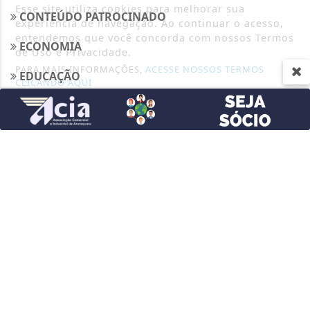
Esse site utiliza cookies para melhorar sua
CONTEÚDO PATROCINADO
experiência de navegação. Ao continuar o acesso,
entendemos que você concorda com nossos Termos
ECONOMIA
de Uso e Privacidade.
PARA MAIS INFORMAÇÕES,
ACESSE NOSSOS TERMOS
EDUCAÇÃO
CLICANDO AQUI
ENTRETENIMENTO
PROSSEGUIR
ESPORTES
ESTATUTO
FAC EAD
JUSTIÇA
MUNDO
POLICIAL