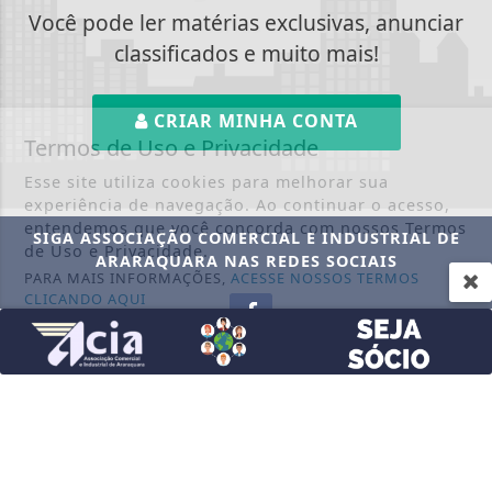
Você pode ler matérias exclusivas, anunciar
classificados e muito mais!
CRIAR MINHA CONTA
Termos de Uso e Privacidade
Esse site utiliza cookies para melhorar sua
experiência de navegação. Ao continuar o acesso,
entendemos que você concorda com nossos Termos
SIGA
ASSOCIAÇÃO COMERCIAL E INDUSTRIAL DE
de Uso e Privacidade.
ARARAQUARA
NAS REDES SOCIAIS
PARA MAIS INFORMAÇÕES,
ACESSE NOSSOS TERMOS
CLICANDO AQUI
PROSSEGUIR
NOTÍCIAS
AGÊNCIA BRASIL
AGRO