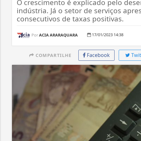
O crescimento é explicado pelo des
indústria. Já o setor de serviços apr
consecutivos de taxas positivas.
17/01/2023 14:38
Por
ACIA ARARAQUARA
Facebook
Twit
COMPARTILHE