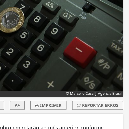
© Marcello Casal JrAgência Brasil
A+
IMPRIMIR
REPORTAR ERROS
bro em relação ao mês anterior, conforme