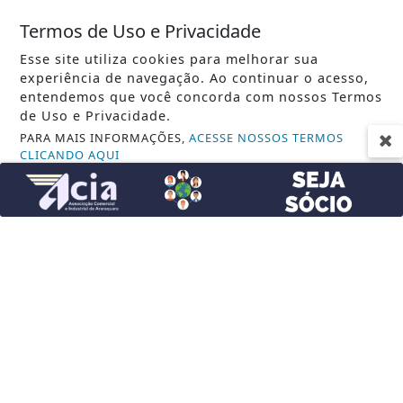
AGÊNCIA BRASIL
Termos de Uso e Privacidade
AGRO
Esse site utiliza cookies para melhorar sua
experiência de navegação. Ao continuar o acesso,
ASSOCIE-SE
entendemos que você concorda com nossos Termos
de Uso e Privacidade.
BANCO DE TALENTOS
PARA MAIS INFORMAÇÕES,
ACESSE NOSSOS TERMOS
CLICANDO AQUI
BOA VISTA SCPC
PROSSEGUIR
CIDADE
CONTEÚDO PATROCINADO
ECONOMIA
EDUCAÇÃO
ENTRETENIMENTO