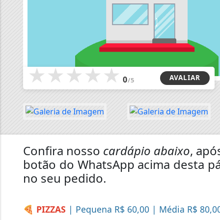
★
★
★
★
★
AVALIAR
0
/5
Confira nosso
cardápio abaixo
, apó
botão do WhatsApp acima desta pá
no seu pedido.
🍕 PIZZAS
| Pequena R$ 60,00 | Média R$ 80,0